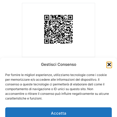
Gestisci Consenso
Per fornire le migliori esperienze, utilizziamo tecnologie come i cookie
per memorizzare e/o accedere alle informazioni del dispositivo. Il
consenso a queste tecnologie ci permetterà di elaborare dati come il
ASLA | Associazione Studi Legali Associati
comportamento di navigazione o ID unici su questo sito. Non
Sede Legale c/o Ordine degli Avvocati
Sede operativa c/o LCA Studio
acconsentire o ritirare il consenso può influire negativamente su alcune
di Milano
Legale
caratteristiche e funzioni.
Palazzo di Giustizia – Via Freguglia, 1
Via della Moscova, 18
20122 MILANO
20121 MILANO
Accetta