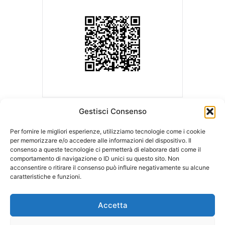
Gestisci Consenso
Per fornire le migliori esperienze, utilizziamo tecnologie come i cookie
per memorizzare e/o accedere alle informazioni del dispositivo. Il
consenso a queste tecnologie ci permetterà di elaborare dati come il
ASLA | Associazione Studi Legali Associati
comportamento di navigazione o ID unici su questo sito. Non
Sede Legale c/o Ordine degli Avvocati
Sede operativa c/o LCA Studio
acconsentire o ritirare il consenso può influire negativamente su alcune
di Milano
Legale
caratteristiche e funzioni.
Palazzo di Giustizia – Via Freguglia, 1
Via della Moscova, 18
20122 MILANO
20121 MILANO
Accetta
Tel:
348.7530626