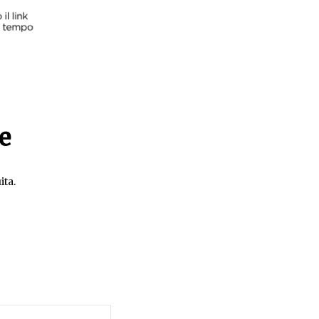
e
ita.