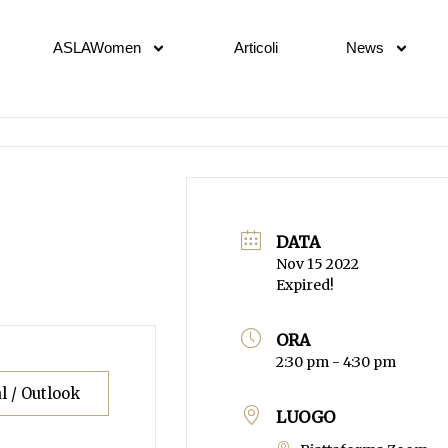
ASLAWomen
Articoli
News
DATA
Nov 15 2022
Expired!
ORA
2:30 pm - 4:30 pm
l / Outlook
LUOGO