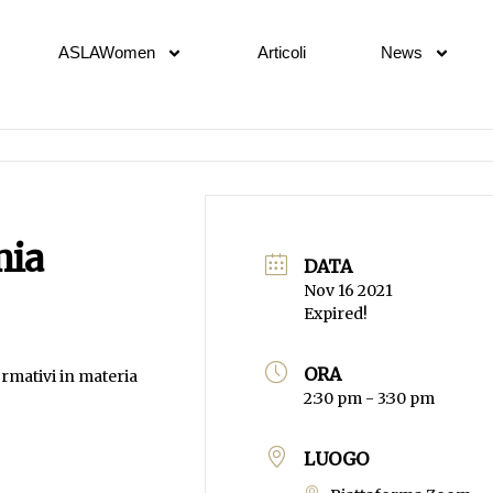
ASLAWomen
Articoli
News
mia
DATA
Nov 16 2021
Expired!
ORA
ormativi in materia
2:30 pm - 3:30 pm
LUOGO