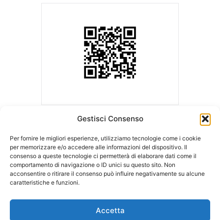
Gestisci Consenso
Per fornire le migliori esperienze, utilizziamo tecnologie come i cookie
per memorizzare e/o accedere alle informazioni del dispositivo. Il
consenso a queste tecnologie ci permetterà di elaborare dati come il
ASLA | Associazione Studi Legali Associati
comportamento di navigazione o ID unici su questo sito. Non
Sede Legale c/o Ordine degli Avvocati
Sede operativa c/o LCA Studio
acconsentire o ritirare il consenso può influire negativamente su alcune
di Milano
Legale
caratteristiche e funzioni.
Palazzo di Giustizia – Via Freguglia, 1
Via della Moscova, 18
20122 MILANO
20121 MILANO
Accetta