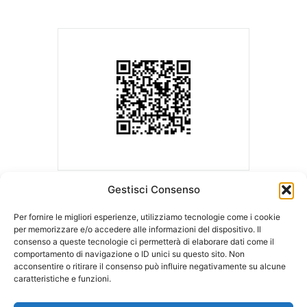
Gestisci Consenso
Per fornire le migliori esperienze, utilizziamo tecnologie come i cookie
per memorizzare e/o accedere alle informazioni del dispositivo. Il
consenso a queste tecnologie ci permetterà di elaborare dati come il
ASLA | Associazione Studi Legali Associati
comportamento di navigazione o ID unici su questo sito. Non
Sede Legale c/o Ordine degli Avvocati
Sede operativa c/o LCA Studio
acconsentire o ritirare il consenso può influire negativamente su alcune
di Milano
Legale
caratteristiche e funzioni.
Palazzo di Giustizia – Via Freguglia, 1
Via della Moscova, 18