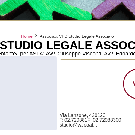
Home
Associati: VPB Studio Legale Associato
 STUDIO LEGALE ASSOC
tante/i per ASLA: Avv. Giuseppe Visconti, Avv. Edoard
Via Lanzone, 4
20123
T: 02.720881
F: 02.72088300
studio@valegal.it