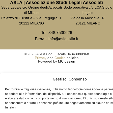
ASLA | Associazione Studi Legali Associati
Sede Legale c/o Ordine degli Avvocati
Sede operativa c/o LCA Studio
di Milano
Legale
Palazzo di Giustizia – Via Freguglia, 1
Via della Moscova, 18
20122 MILANO
20121 MILANO
Tel:
348.7530626
E-mail:
info@aslaitalia.it
© 2025 ASLA Cod. Fiscale 04343080968
Privacy
and
Cookie
policies
Powered by
MC design
Gestisci Consenso
Per fornire le migliori esperienze, utilizziamo tecnologie come i cookie per 
accedere alle informazioni del dispositivo. Il consenso a queste tecnologie ci
elaborare dati come il comportamento di navigazione o ID unici su questo sit
acconsentire o ritirare il consenso può influire negativamente su alcune carat
funzioni.