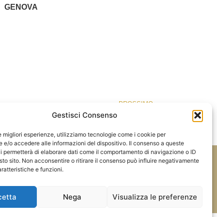
GENOVA
PROSSIMO
Briola & Partners
Gestisci Consenso
le migliori esperienze, utilizziamo tecnologie come i cookie per
e/o accedere alle informazioni del dispositivo. Il consenso a queste
i permetterà di elaborare dati come il comportamento di navigazione o ID
sto sito. Non acconsentire o ritirare il consenso può influire negativamente
Tel:
348.7530626
ratteristiche e funzioni.
ale
E-mail:
info@aslaitalia.it
cetta
Nega
Visualizza le preferenze