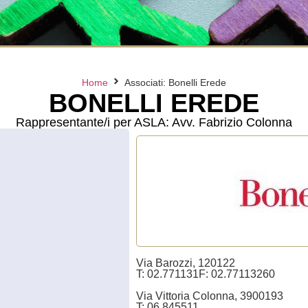
Home
Associati: Bonelli Erede
BONELLI EREDE
Rappresentante/i per ASLA: Avv. Fabrizio Colonna
Via Barozzi, 1
20122
T: 02.771131
F: 02.77113260
Via Vittoria Colonna, 39
00193
T: 06.845511