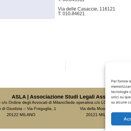
Via delle Casaccie, 1
16121
T: 010.84621
Per fornire 
memorizzare 
tecnologie c
ASLA | Associazione Studi Legali Associati
unici su que
su alcune ca
c/o Ordine degli Avvocati di Milano
Sede operativa c/o LCA Studio Leg
 di Giustizia – Via Freguglia, 1
Via della Moscova, 18
20122 MILANO
20121 MILANO
Ac