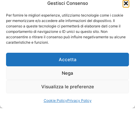
Gestisci Consenso
Il gender gap sul Corriere del Mezzogiorno
Per fornire le migliori esperienze, utilizziamo tecnologie come i cookie
Aprile 26, 2018
per memorizzare e/o accedere alle informazioni del dispositivo. Il
Leggi tutto: Il gender gap sul Corriere del Mezzogiorno
consenso a queste tecnologie ci permetterà di elaborare dati come il
comportamento di navigazione o ID unici su questo sito. Non
acconsentire o ritirare il consenso può influire negativamente su alcune
caratteristiche e funzioni.
Accetta
Diversity negli studi al setaccio
Nega
Aprile 23, 2018
Visualizza le preferenze
Leggi tutto: Diversity negli studi al setaccio
Cookie Policy
Privacy Policy
1
2
3
4
5