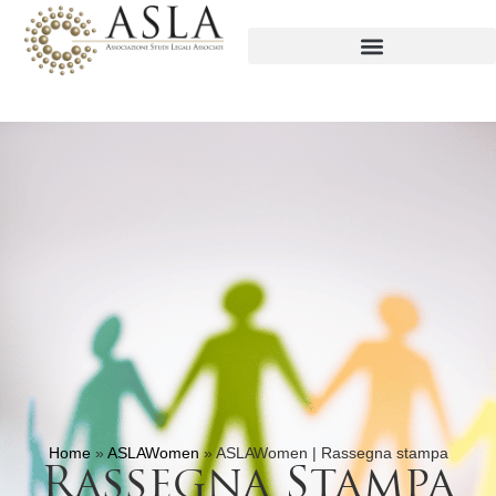
Home
»
ASLAWomen
»
ASLAWomen | Rassegna stampa
Rassegna Stampa