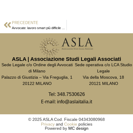
PRECEDENTE
Avvocate: lavoro smart più difficile con i figli
ASLA | Associazione Studi Legali Associati
Sede Legale c/o Ordine degli Avvocati
Sede operativa c/o LCA Studio
di Milano
Legale
Palazzo di Giustizia – Via Freguglia, 1
Via della Moscova, 18
20122 MILANO
20121 MILANO
Tel:
348.7530626
E-mail:
info@aslaitalia.it
© 2025 ASLA Cod. Fiscale 04343080968
Privacy
and
Cookie
policies
Powered by
MC design