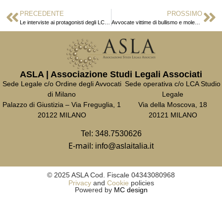
PRECEDENTE
PROSSIMO
Le interviste ai protagonisti degli LC Diversity Awards 2018
Avvocate vittime di bullismo e molestie sessuali
ASLA | Associazione Studi Legali Associati
Sede Legale c/o Ordine degli Avvocati
Sede operativa c/o LCA Studio
di Milano
Legale
Palazzo di Giustizia – Via Freguglia, 1
Via della Moscova, 18
20122 MILANO
20121 MILANO
Tel:
348.7530626
E-mail:
info@aslaitalia.it
© 2025 ASLA Cod. Fiscale 04343080968
Privacy
and
Cookie
policies
Powered by
MC design