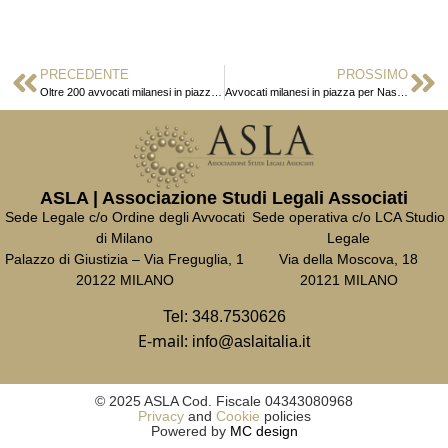
PRECEDENTE
PROSSIMO
Oltre 200 avvocati milanesi in piazza per Nasrin Sotoudeh
Avvocati milanesi in piazza per Nasrin Sotoudeh
ASLA | Associazione Studi Legali Associati
Sede Legale c/o Ordine degli Avvocati
Sede operativa c/o LCA Studio
di Milano
Legale
Palazzo di Giustizia – Via Freguglia, 1
Via della Moscova, 18
20122 MILANO
20121 MILANO
Tel:
348.7530626
E-mail:
info@aslaitalia.it
© 2025 ASLA Cod. Fiscale 04343080968
Privacy
and
Cookie
policies
Powered by
MC design