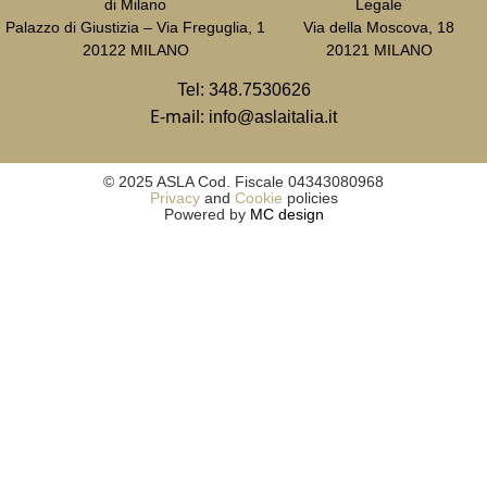
di Milano
Legale
Palazzo di Giustizia – Via Freguglia, 1
Via della Moscova, 18
20122 MILANO
20121 MILANO
Tel:
348.7530626
E-mail:
info@aslaitalia.it
© 2025 ASLA Cod. Fiscale 04343080968
Privacy
and
Cookie
policies
Powered by
MC design