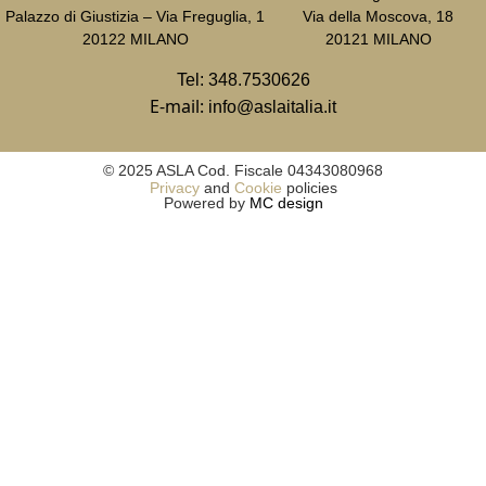
Palazzo di Giustizia – Via Freguglia, 1
Via della Moscova, 18
20122 MILANO
20121 MILANO
Tel:
348.7530626
E-mail:
info@aslaitalia.it
© 2025 ASLA Cod. Fiscale 04343080968
Privacy
and
Cookie
policies
Powered by
MC design