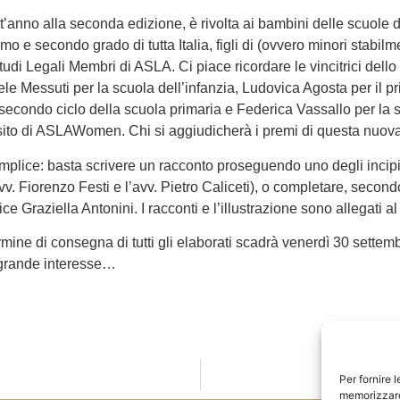
st’anno alla seconda edizione, è rivolta ai bambini delle scuole d
mo e secondo grado di tutta Italia, figli di (ovvero minori stabi
udi Legali Membri di ASLA. Ci piace ricordare le vincitrici dell
le Messuti per la scuola dell’infanzia, Ludovica Agosta per il p
 secondo ciclo della scuola primaria e Federica Vassallo per la sc
l sito di ASLAWomen. Chi si aggiudicherà i premi di questa nuov
mplice: basta scrivere un racconto proseguendo uno degli incipit
f. avv. Fiorenzo Festi e l’avv. Pietro Caliceti), o completare, seco
atrice Graziella Antonini. I racconti e l’illustrazione sono allegat
termine di consegna di tutti gli elaborati scadrà venerdì 30 settem
grande interesse…
Per fornire 
Co
memorizzare 