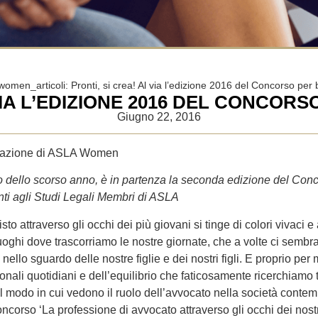
women_articoli: Pronti, si crea! Al via l’edizione 2016 del Concorso per 
VIA L’EDIZIONE 2016 DEL CONCORS
Giugno 22, 2016
edazione di ASLA Women
dello scorso anno, è in partenza la seconda edizione del Concorso
nti agli Studi Legali Membri di ASLA
isto attraverso gli occhi dei più giovani si tinge di colori vivac
uoghi dove trascorriamo le nostre giornate, che a volte ci sembra
ti nello sguardo delle nostre figlie e dei nostri figli. E proprio p
nali quotidiani e dell’equilibrio che faticosamente ricerchiamo tr
 il modo in cui vedono il ruolo dell’avvocato nella società con
ncorso ‘La professione di avvocato attraverso gli occhi dei nostri f