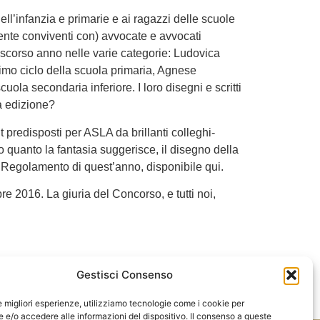
ell’infanzia e primarie e ai ragazzi delle scuole
lmente conviventi con) avvocate e avvocati
o scorso anno nelle varie categorie: Ludovica
rimo ciclo della scuola primaria, Agnese
uola secondaria inferiore. I loro disegni e scritti
a edizione?
 predisposti per ASLA da brillanti colleghi-
ndo quanto la fantasia suggerisce, il disegno della
i al Regolamento di quest’anno, disponibile qui.
bre 2016. La giuria del Concorso, e tutti noi,
Gestisci Consenso
PROSSIMO
le migliori esperienze, utilizziamo tecnologie come i cookie per
nclusa con successo l’esperienza italiana delle due legali ghanesi
e/o accedere alle informazioni del dispositivo. Il consenso a queste