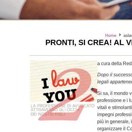
Home
asla
PRONTI, SI CREA! AL 
a cura della R
Dopo il successo 
legali appartene
Si sa, il mondo v
professione e i l
vitali e stimolan
impegni professio
più in generale,
organizzare il Co