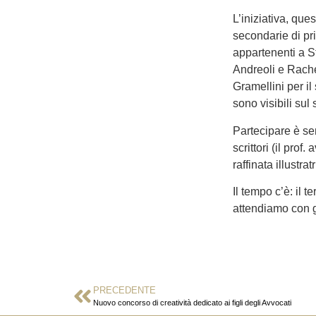
L’iniziativa, que
secondarie di pri
appartenenti a St
Andreoli e Rache
Gramellini per il
sono visibili su
Partecipare è se
scrittori (il pro
raffinata illustr
Il tempo c’è: il 
attendiamo con 
PRECEDENTE
Nuovo concorso di creatività dedicato ai figli degli Avvocati