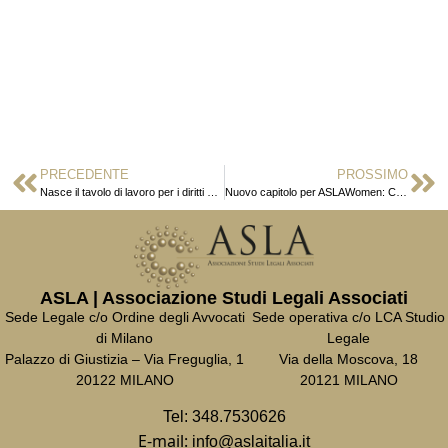
PRECEDENTE
PROSSIMO
Nasce il tavolo di lavoro per i diritti LGBTQIA+
Nuovo capitolo per ASLAWomen: Chiara Viale e Martina Emilia Scalia alla guida
ASLA | Associazione Studi Legali Associati
Sede Legale c/o Ordine degli Avvocati
Sede operativa c/o LCA Studio
di Milano
Legale
Palazzo di Giustizia – Via Freguglia, 1
Via della Moscova, 18
20122 MILANO
20121 MILANO
Tel:
348.7530626
E-mail:
info@aslaitalia.it