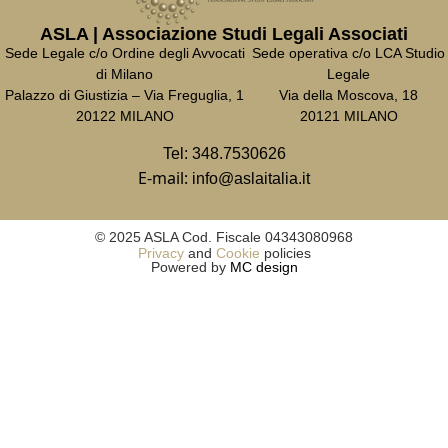
ASLA | Associazione Studi Legali Associati
Sede Legale c/o Ordine degli Avvocati
Sede operativa c/o LCA Studio
di Milano
Legale
Palazzo di Giustizia – Via Freguglia, 1
Via della Moscova, 18
20122 MILANO
20121 MILANO
Tel:
348.7530626
E-mail:
info@aslaitalia.it
© 2025 ASLA Cod. Fiscale 04343080968
Privacy
and
Cookie
policies
Powered by
MC design