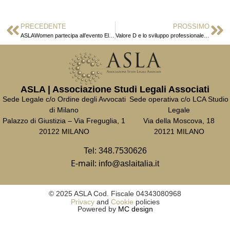
PRECEDENTE
PROSSIMO
ASLAWomen partecipa all’evento Elle Active
Valore D e lo sviluppo professionale e di vita delle donne
ASLA | Associazione Studi Legali Associati
Sede Legale c/o Ordine degli Avvocati
Sede operativa c/o LCA Studio
di Milano
Legale
Palazzo di Giustizia – Via Freguglia, 1
Via della Moscova, 18
20122 MILANO
20121 MILANO
Tel:
348.7530626
E-mail:
info@aslaitalia.it
© 2025 ASLA Cod. Fiscale 04343080968
Privacy
and
Cookie
policies
Powered by
MC design