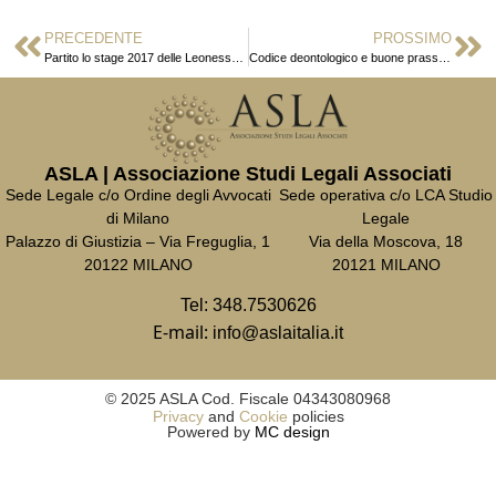
PRECEDENTE
PROSSIMO
Partito lo stage 2017 delle Leonesse d’Africa
Codice deontologico e buone prassi nel rispetto della cultura antidiscriminatoria
ASLA | Associazione Studi Legali Associati
Sede Legale c/o Ordine degli Avvocati
Sede operativa c/o LCA Studio
di Milano
Legale
Palazzo di Giustizia – Via Freguglia, 1
Via della Moscova, 18
20122 MILANO
20121 MILANO
Tel:
348.7530626
E-mail:
info@aslaitalia.it
© 2025 ASLA Cod. Fiscale 04343080968
Privacy
and
Cookie
policies
Powered by
MC design