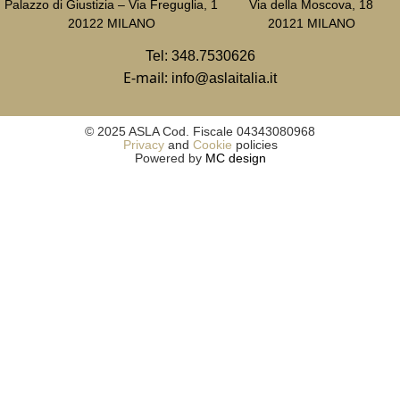
Palazzo di Giustizia – Via Freguglia, 1
Via della Moscova, 18
20122 MILANO
20121 MILANO
Tel:
348.7530626
E-mail:
info@aslaitalia.it
© 2025 ASLA Cod. Fiscale 04343080968
Privacy
and
Cookie
policies
Powered by
MC design