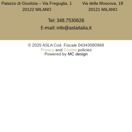
Palazzo di Giustizia – Via Freguglia, 1
Via della Moscova, 18
20122 MILANO
20121 MILANO
Tel:
348.7530626
E-mail:
info@aslaitalia.it
© 2025 ASLA Cod. Fiscale 04343080968
Privacy
and
Cookie
policies
Powered by
MC design