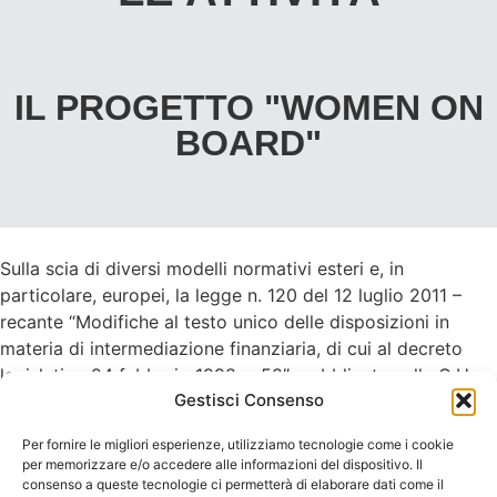
IL PROGETTO "WOMEN ON
BOARD"
Sulla scia di diversi modelli normativi esteri e, in
particolare, europei, la legge n. 120 del 12 luglio 2011 –
recante “Modifiche al testo unico delle disposizioni in
materia di intermediazione finanziaria, di cui al decreto
legislativo 24 febbraio 1998, n.58″, pubblicata nella G.U. n.
Gestisci Consenso
174 del 28 luglio 2011 ed entrata in vigore il 12 agosto
2011 (“Legge n.120/2011”) – ha introdotto nel nostro
Per fornire le migliori esperienze, utilizziamo tecnologie come i cookie
ordinamento disposizioni volte ad assicurare un maggior
per memorizzare e/o accedere alle informazioni del dispositivo. Il
equilibrio tra i generi negli organi delle società quotate in
consenso a queste tecnologie ci permetterà di elaborare dati come il