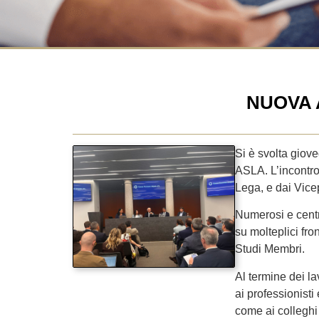
NUOVA 
Si è svolta giov
ASLA. L’incontro
Lega, e dai Vice
Numerosi e centr
su molteplici fron
Studi Membri.
Al termine dei la
ai professionist
come ai colleghi