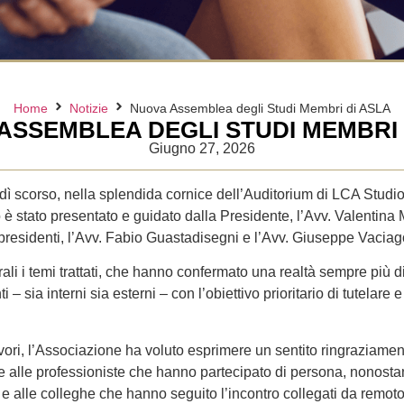
Home
Notizie
Nuova Assemblea degli Studi Membri di ASLA
ASSEMBLEA DEGLI STUDI MEMBRI 
Giugno 27, 2026
edì scorso, nella splendida cornice dell’Auditorium di LCA Studi
 è stato presentato e guidato dalla Presidente, l’Avv. Valentina 
presidenti, l’Avv. Fabio Guastadisegni e l’Avv. Giuseppe Vaciag
ali i temi trattati, che hanno confermato una realtà sempre più
ti – sia interni sia esterni – con l’obiettivo prioritario di tutelare e
vori, l’Associazione ha voluto esprimere un sentito ringraziament
i e alle professioniste che hanno partecipato di persona, nonosta
 e alle colleghe che hanno seguito l’incontro collegati da remot